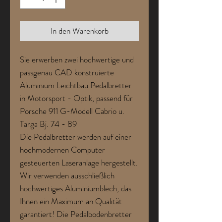
In den Warenkorb
Sie erwerben zwei hochwertige und
passgenau CAD konstruierte
Aluminium Leichtbau Pedalbretter
in Motorsport - Optik, passend für
Porsche 911 G-Modell Cabrio u.
Targa Bj. 74 - 89
Die Pedalbretter werden auf einer
hochmodernen Computer
gesteuerten Laseranlage hergestellt.
Wir verwenden ausschließlich
hochwertiges Aluminiumblech, das
Ihnen ein Maximum an Qualität
garantiert! Die Pedalbodenbretter