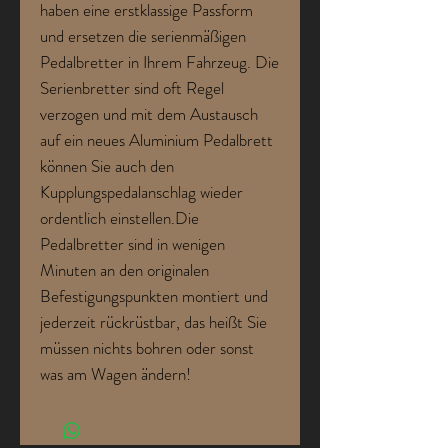
haben eine erstklassige Passform
und ersetzen die serienmäßigen
Pedalbretter in Ihrem Fahrzeug. Die
Serienbretter sind oft Regel
verzogen und mit dem Austausch
auf ein neues Aluminium Pedalbrett
können Sie auch den
Kupplungspedalanschlag wieder
ordentlich einstellen.Die
Pedalbretter sind in wenigen
Minuten an den originalen
Befestigungspunkten montiert und
jederzeit rückrüstbar, das heißt Sie
müssen nichts bohren oder sonst
was am Wagen ändern!