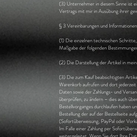
(3) Unternehmer in diesem Sinne ist ei
Vertrags mit mir in Ausübung ihrer gew
§ 3 Vereinbarungen und Information
(1) Die einzelnen technischen Schritte
Maßgabe der folgenden Bestimmunge
(2) Die Darstellung der Artikel in mei
(3) Die zum Kauf beabsichtigten Artike
Warenkorb aufrufen und dort jederzei
Daten sowie der Zahlungs- und Versand
überprüfen, zu ändern – dies auch übe
Bestellvorganges durchlaufen haben und
Bestellung der auf der Bestellseite au
(Sofortüberweisung, PayPal oder Vorkas
Im Falle einer Zahlung per Sofortübe
weitergeleitet. Wenn Sie dort Ihre Da