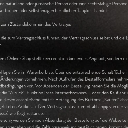
ne natürliche oder juristische Person oder eine rechtsfähige Personen
erblichen oder selbständigen beruflichen Tätigkeit handelt.
en zum Zustandekommen des Vertrages
, die zum Vertragsschluss führen, der Vertragsschluss selbst und die
n.
nem Online-Shop stellt kein rechtlich bindendes Angebot, sondern ei
l legen Sie im Warenkorb ab. Über die entsprechende Schaltfläche in
t Änderungen vornehmen. Nach Aufrufen des Bestellformulars nehmen
bedingungen vor. Vor Absenden der Bestellung haben Sie die Möglic
r die "Zurück"-Funktion Ihres Internetbrowsers – oder den Kauf abzu
 diesen anschließend mittels Betätigung des Buttons: „Kaufen“ absch
fgelisteten Artikel ab. Der Vertragsschluss kommt abhängig von der 
se) wie folgt zustande:
rweisung werden Sie nach Absendung der Bestellung auf die Webse
ten angegeben und die Zahlungsanweisung bestätigt haben, kommt de