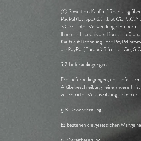
(6) Soweit ein Kauf auf Rechnung über 
PayPal (Europe) S.à r.l. et Cie, S.C.A
S.C.A. unter Verwendung der übermitt
Ihnen im Ergebnis der Bonitätsprüfung 
Kaufs auf Rechnung über PayPal nimmt 
die PayPal (Europe) S.à r.l. et Cie, S.
§ 7 Lieferbedingungen
Die Lieferbedingungen, der Liefertermi
Artikelbeschreibung keine andere Frist
vereinbarter Vorauszahlung jedoch ers
§ 8 Gewährleistung
Es bestehen die gesetzlichen Mängelha
​§ 9 Streitbeilegung