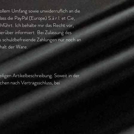
vollem Umfang sowie unwiderruflich an die
s die PayPal (Europe) S.à r.l. et Cie,
ührt. Ich behalte mir das Recht vor,
ierüber informiert. Bei Zulassung des
ss schuldbefreiende Zahlungen nur noch an
rhalt der Ware.
iligen Artikelbeschreibung. Soweit in der
ochen nach Vertragsschluss, bei