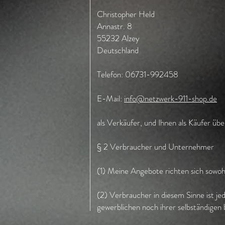
Christopher Held
Annastr. 8
55232 Alzey
Deutschland
Telefon: 06731-992458
E-Mail:
info@netzwerk-911-shop.de
als Verkäufer, und Ihnen als Käufer ü
§ 2 Verbraucher und Unternehmer
(1) Meine Angebote richten sich sowo
(2) Verbraucher in diesem Sinne ist je
gewerblichen noch ihrer selbständigen