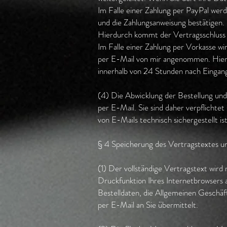
Im Falle einer Zahlung per PayPal werd
und die Zahlungsanweisung bestätigen.
Hierdurch kommt der Vertragsschluss 
Im Falle einer Zahlung per Vorkasse wi
per E-Mail von mir angenommen. Hierd
innerhalb von 24 Stunden nach Eingang
(4) Die Abwicklung der Bestellung un
per E-Mail. Sie sind daher verpflichte
von E-Mails technisch sichergestellt is
§ 4 Speicherung des Vertragstextes u
(1) Der vollständige Vertragstext wird
Druckfunktion Ihres Internetbrowsers 
Bestelldaten, die Allgemeinen Geschäf
per E-Mail an Sie übermittelt.