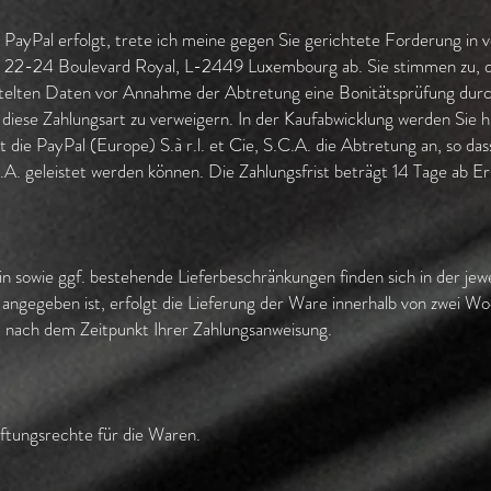
PayPal erfolgt, trete ich meine gegen Sie gerichtete Forderung in 
., 22-24 Boulevard Royal, L-2449 Luxembourg ab. Sie stimmen zu, das
elten Daten vor Annahme der Abtretung eine Bonitätsprüfung durchf
diese Zahlungsart zu verweigern. In der Kaufabwicklung werden Sie h
die PayPal (Europe) S.à r.l. et Cie, S.C.A. die Abtretung an, so da
C.A. geleistet werden können. Die Zahlungsfrist beträgt 14 Tage ab E
n sowie ggf. bestehende Lieferbeschränkungen finden sich in der jewe
 angegeben ist, erfolgt die Lieferung der Ware innerhalb von zwei W
t nach dem Zeitpunkt Ihrer Zahlungsanweisung.
ftungsrechte für die Waren.