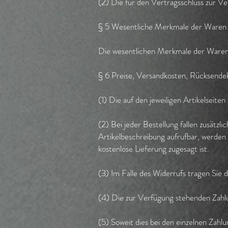
(2) Die für den Vertragsschluss zur V
§ 5 Wesentliche Merkmale der Waren
Die wesentlichen Merkmale der Waren f
§ 6 Preise, Versandkosten, Rücksende
(1) Die auf den jeweiligen Artikelseit
(2) Bei jeder Bestellung fallen zusätzl
Artikelbeschreibung aufrufbar, werden 
kostenlose Lieferung zugesagt ist.
(3) Im Falle des Widerrufs tragen Sie
(4) Die zur Verfügung stehenden Zahlun
(5) Soweit dies bei den einzelnen Zahlun