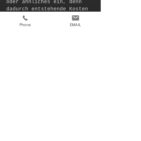
oder ähnliches ein, denn
dadurch entstehende Kosten
werden schon jetzt
vorsorglich zurückgewiesen.
Phone
EMAIL
Sollten Sie dennoch Kosten
jedweder Art in Rechnung
stellen, erfolgt ggf. eine
Widerklage unsererseits.
Die Begriffe „Porsche“, das
„Porsche Logo“, der
"Porsche"-Schriftzug und
jegliche Modellbezeichnungen
der verschiedenen Fahrzeug-
Modelle sind © bzw. ®, d.h.
sind eingetragene und
geschützte Warenzeichen der
Dr. Ing. h. c. F. Porsche
AG.